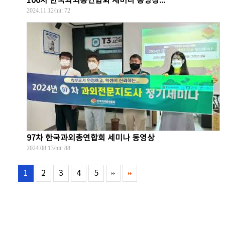
100차 한국과외총연합회 세미나 동영상...
2024.11.12
/hit:
72
97차 한국과외총연합회 세미나 동영상
2024.08.13
/hit:
88
1
2
3
4
5