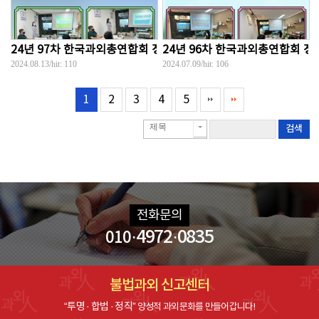
24년 97차 한국과외총연합회 정기세미나...
24년 96차 한국과외총연합회 정기
2024.08.13
/hit:
110
2024.07.09
/hit:
106
1
2
3
4
5
제목
검색
전화문의
·4972·0835
010
불법과외 신고센터
“투명 · 합법 · 정직”
양성적 과외문화를 만들어갑니다!